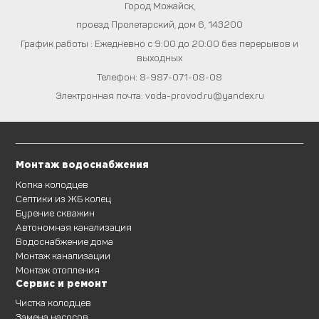
Город
Можайск
,
проезд Пролетарский, дом 6
,
143200
График работы : Ежедневно с 9:00 до 20:00 без перерывов и
выходных
Телефон:
8-987-071-08-08
Электронная почта:
voda-provod.ru@yandex.ru
Монтаж водоснабжения
Копка колодцев
Септики из ЖБ колец
Бурение скважин
Автономная канализация
Водоснабжение дома
Монтаж канализации
Монтаж отопления
Сервис и ремонт
Чистка колодцев
Замена насосов