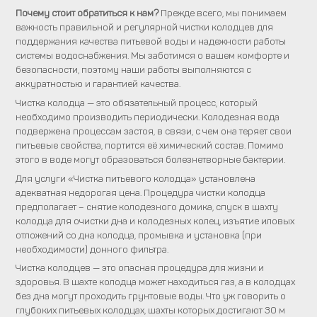
Почему стоит обратиться к нам?
Прежде всего, мы понимаем
важность правильной и регулярной чистки колодцев для
поддержания качества питьевой воды и надежности работы
системы водоснабжения. Мы заботимся о вашем комфорте и
безопасности, поэтому наши работы выполняются с
аккуратностью и гарантией качества.
Чистка колодца — это обязательный процесс, который
необходимо производить периодически. Колодезная вода
подвержена процессам застоя, в связи, с чем она теряет свои
питьевые свойства, портится её химический состав. Помимо
этого в воде могут образоваться болезнетворные бактерии.
Для услуги «Чистка питьевого колодца» установлена
адекватная недорогая цена. Процедура чистки колодца
предполагает – снятие колодезного домика, спуск в шахту
колодца для очистки дна и колодезных колец, изъятие иловых
отложений со дна колодца, промывка и установка (при
необходимости) донного фильтра.
Чистка колодцев — это опасная процедура для жизни и
здоровья. В шахте колодца может находиться газ, а в колодцах
без дна могут проходить грунтовые воды. Что уж говорить о
глубоких питьевых колодцах, шахты которых достигают 30 м