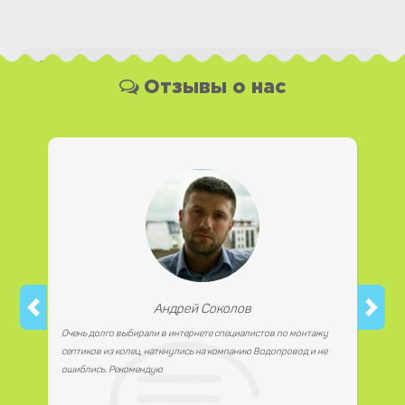
Какая у Вас форма оплаты ?
Отзывы о нас
Вы можете оплатить наши услуги и необходимые
материалы любым удобным для Вас способом, как
наличной, так и безналичной формой платежа. Так же мы
работаем с юридическими лицами.
Андрей Соколов
Очень долго выбирали в интернете специалистов по монтажу
септиков из колец, наткнулись на компанию Водопровод и не
ошиблись. Рекомендую