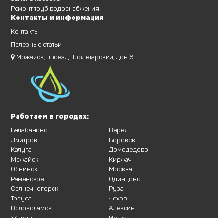
Ремонт труб водоснабжения
Контакты и информация
Контакты
Полезные статьи
Можайск, проезд Пролетарский, дом 6
Работаем в городах:
Балабаново
Верея
Дмитров
Боровск
Калуга
Домодедово
Можайск
Киржач
Обнинск
Москва
Раменское
Одинцово
Солнечногорск
Руза
Таруса
Чехов
Волоколамск
Алексин
Жуков
Истра